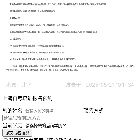
考生应在规定时间内(通常是成绩公布后的三个工作日内)，携带上述材料前往指定地点(如考区招办)提交成绩复核申请。
部分院校可能支持网上申请复核，具体请参照相关通知。
3. 复核流程
成绩复核主要检查是否有漏评、漏记分、错记分等情况，但不会重新评分。
复核结果将通过官方渠道反馈给考生，若分数有所调整，将以书面形式通知考生;若无误，则不再另行通知。
三、注意事项
>> 成绩复核仅限于客观性检查，不涉及主观题目的评分标准争议。
>> 确保提供的所有信息准确无误，以免因信息不符而影响复核进度。
>> 及时关注上海市教育考试院发布的最新公告，以获取最准确的信息和时间安排。
以上就是上海自考网为大家介绍的：2025年上海自考成绩查询复核需要准备什么?的相关内容，想获取更多关于上海市自学考试的相关资讯，如上海自
学考试报名时间、报考条件、成绩查询、成考专业、成考答疑等，敬请关注上海自考网。
来源：其它
发表于：2025-05-21 10:11:34
上海自考培训报名预约
您的姓名
联系方式
当前学历
提交报名信息