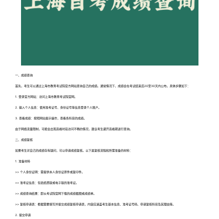
一、成绩查询
首先，考生可以通过上海市教育考试院官方网站查询自己的成绩。通常情况下，成绩会在考试结束后20至30天内公布。具体步骤如下：
1. 登录官方网站：访问上海市教育考试院官网。
2. 输入个人信息：使用准考证号、身份证号等信息登录个人账户。
3. 查看成绩：按照网站提示操作，查看各科目的成绩。
由于网络流量限制，可能会出现高峰时段访问不畅的情况，建议考生避开高峰期进行查询。
二、成绩复核
如果考生对自己的成绩存有疑问，可以申请成绩复核。以下是复核流程和所需准备的材料：
1. 准备材料
>> 个人身份证明：需提供本人身份证原件或复印件。
>> 准考证信息：包括纸质版或电子版的准考证。
>> 成绩查询结果：即从考试院官网下载的成绩截图或成绩单。
>> 复核申请表：根据需要填写并提交成绩复核申请表，内容应涵盖考生基本信息、准考证号码、申请复核科目及其理由等。
2. 提交申请