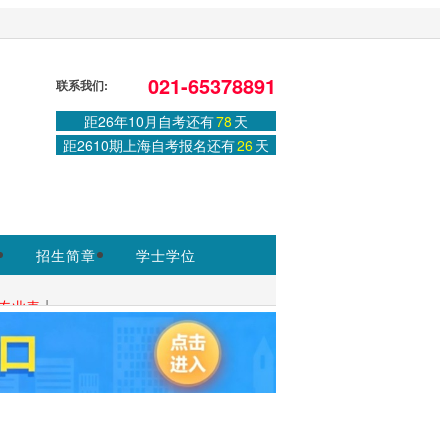
ww.shmeea.edu.cn为准
。
021-65378891
联系我们:
登录
或
注册
|
学习中心
距26年10月自考还有
78
天
距2610期上海自考报名还有
26
天
招生简章
学士学位
|
专业表