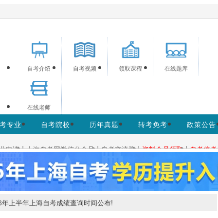
海自考信息服务，供学习交流使用，非政府官方网站，
官方信息以上海教育考试院w
自考介绍
自考视频
领取课程
在线题库
在线老师
考专业
自考院校
历年真题
转考免考
政策公告
|
|
|
|
业申请
上海自考网微信公众号
自考交流群
资料会员领取
自考停考
26年上半年上海自考成绩查询时间公布!