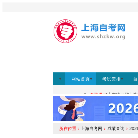
欢迎来到上海启课自考网！
为考生提供上
网站首页
考试安排
自
常见问题
|
|
领取课程
在线做题
毕
自考查询：
所在位置：
上海自考网
>
成绩查询
>
20