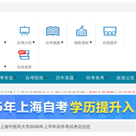
海自考信息服务，供学习交流使用，非政府官方网站，
官方信息以上海教育考试院w
自考介绍
自考视频
领取课程
在线题库
在线老师
考专业
自考院校
历年真题
转考免考
政策公告
|
|
|
|
业申请
上海自考网微信公众号
自考交流群
资料会员领取
自考停考
上海中医药大学2026年上半年自学考试考后信息