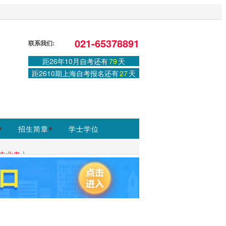
ww.shmeea.edu.cn为准
。
021-65378891
联系我们:
登录
或
注册
|
学习中心
距26年10月自考还有
79
天
距2610期上海自考报名还有
27
天
招生简章
学士学位
|
专业表