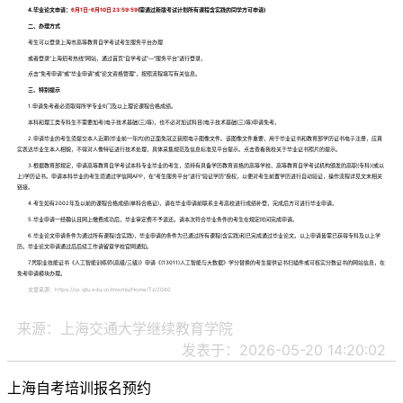
4.毕业论文申请：
6月1日-6月10日 23:59:59
(需通过新版考试计划所有课程含实践的同学方可申请)
二、办理方式
考生可以登录上海市高等教育自学考试考生服务平台办理
或者登录“上海招考热线”网站，通过首页“自学考试”—“服务平台”进行登录，
点击“免考申请”或“毕业申请”或“论文资格管理”，按照流程填写有关信息。
三、特别提示
1.申请免考者必须取得所学专业6门及以上理论课程合格成绩。
本科和理工类专科生不需要加考(电子技术基础(三)等)，也不必对加试科目(电子技术基础(三)等)申请免考。
2.申请毕业的考生须提交本人近期(毕业前一年内)的正面免冠正装照电子图像文件。该图像文件重要，用于毕业证书和教育部学历证书电子注册，应真
实表达毕业生本人相貌，不得对人像特征进行技术处理，具体采集规范及信息标准见平台提示。点击查看我校关于毕业证书照片的提示。
3.根据教育部规定，申请高等教育自学考试本科专业毕业的考生，须持有具备学历教育资格的高等学校、高等教育自学考试机构颁发的高职(专科)(或以
上)学历证书。申请本科毕业的考生须通过学信网APP，在“考生服务平台”进行“验证学历”授权，以便对考生前置学历进行自动验证，操作流程详见文末相关
链接。
4.考生如有2002年及以前的课程合格成绩(单科合格证)，请在毕业申请前联系主考高校进行成绩补登，完成后方可进行毕业申请。
5.毕业申请一经确认且网上缴费成功后，毕业审定费不予退还。请本次符合毕业条件的考生在规定时间完成申请。
6.毕业论文申请条件为通过所有课程(含实践)，毕业申请的条件为已通过所有课程(含实践)和已完成通过毕业论文。以上申请皆需已获得专科及以上学
历。毕业论文申请通过后后续工作请留意学校官网通知。
7.凭职业技能证书《人工智能训练师(高级/三级)》申请《(13011)人工智能与大数据》学分替换的考生提供证书扫描件或可核实分数证书的网站信息，在
免考申请模块办理。
文章来源：
https://ce.sjtu.edu.cn/mvcmis/Home/Tz/2080
来源：上海交通大学继续教育学院
发表于：2026-05-20 14:20:02
上海自考培训报名预约