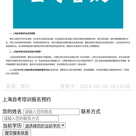
一、上海自考挑选专业实用思路
查阅上海现行开考专业清单，对比各专业考核科目总数，优先挑选考试科目偏少的类目;数理功底薄弱的考生，避开设有高数、线性代数课程的报考方
向。对照上海本地统考排布规则，考试频次更高的专业，有助于缩短拿证周期;借助自考备考社群，借鉴往届考生择校选专业的真实经历。立足自身在岗行业
挑选适配专业，助力职场技能进阶;提前核实跨专业报考是否增设加考科目，留意各主考高校在毕业考核上的细微区别。
二、上海自考优先选专业还是主考院校?
上海自考报考规划里，确定专业优先级高于挑选院校。上海绝大部分自考专业固定对接一所主办院校，少部分专业由多所高校联合承办，考生完成全部
考核后可按需申领对应院校毕业证。同一专业统考笔试内容相差不大，主要区别集中在毕业论文答辩评审环节。理工科类目普遍设置高数相关必考课程，数
学基础薄弱不建议盲目报考。选定的专业直接决定备考难易度、拿证周期长短以及后续个人职业布局。
以上就是
2026年上海自考新生如何敲定报考专业
的全部内容。想要查询上海自考报考细则、常见疑难解答、历年备考真题以及最新报考资讯，可持续
关注上海自考网。
来源：其它
发表于：2026-06-06 09:28:08
上海自考培训报名预约
您的姓名
联系方式
当前学历
提交报名信息