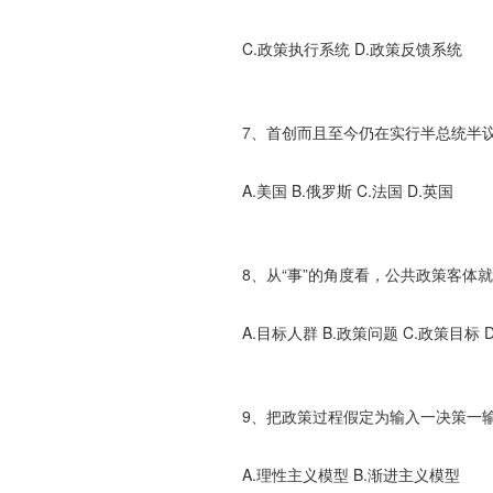
C.政策执行系统 D.政策反馈系统
7、首创而且至今仍在实行半总统半议
A.美国 B.俄罗斯 C.法国 D.英国
8、从“事”的角度看，公共政策客体就
A.目标人群 B.政策问题 C.政策目标 
9、把政策过程假定为输入一决策一输
A.理性主义模型 B.渐进主义模型