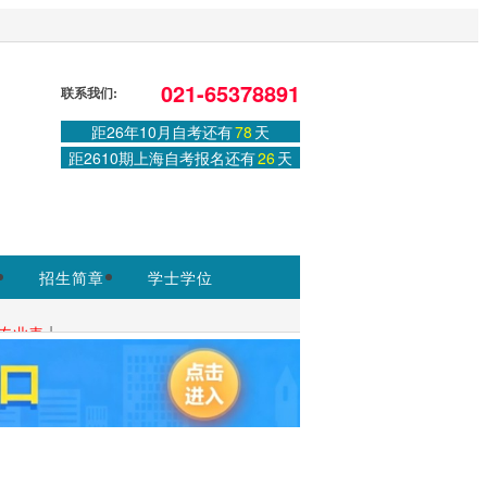
ww.shmeea.edu.cn为准
。
021-65378891
联系我们:
登录
或
注册
|
学习中心
距26年10月自考还有
78
天
距2610期上海自考报名还有
26
天
招生简章
学士学位
|
专业表