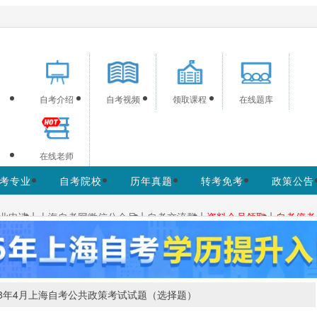
海自考信息服务，供学习交流使用，非政府官方网站，
官方信息以上海教育考试院w
自考介绍
自考视频
领取课程
在线题库
在线老师
考专业
自考院校
历年真题
转考免考
政策公告
|
|
|
|
业申请
上海自考网微信公众号
自考交流群
资料会员领取
自考停考
18年4月上海自考公共政策考试试题（选择题）