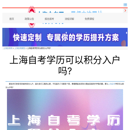


首页
政策公告
报名报考
流程详解
免费课程
上海自考网
>
上海自考解答
> 上海自考学历可以积分入户吗?
上海自考学历可以积分入户
吗?
能在外打拼多年的城市积分入户，是众多打工族的心愿，不仅是为了可能有个家，更重要是关系到小朋友后续的升学等问题，那么
上海自考
学历可以积
分入户吗?