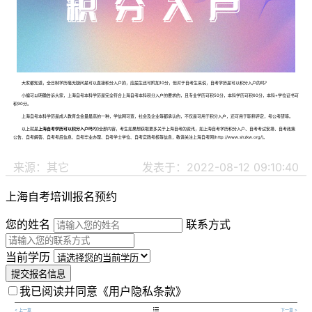
大家都知道，全日制学历毫无疑问是可以直接积分入户的，应届生还可附加10分，但对于自考生来说，自考学历是可以积分入户的吗?
小编可以明确告诉大家，上海自考本科学历是完全符合上海自考本科积分入户的要求的，且专业学历可积50分，本科学历可积60分，本科+学位证书可
积90分。
上海自考本科学历是成人教育含金量最高的一种，学信网可查，社会及企业等都承认的，不仅是可用于积分入户，还可用于职称评定，考公考研等。
以上就是
上海自考学历可以积分入户吗?
的全部内容，考生如果想获取更多关于上海自考的资讯，如上海自考学历积分入户、自考考试安排、自考政策
公告、自考解答、自考考后信息、自考毕业办理、自考学士学位、自考实践考核等信息，敬请关注上海自考网(http://www.shzkw.org/)。
来源：其它
发表于：2022-08-12 09:10:40
上海自考培训报名预约
您的姓名
联系方式
当前学历
提交报名信息
我已阅读并同意
《用户隐私条款》

< 上一章
下一章 >