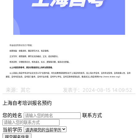
毕业论文写作分为几个阶段：
前期准备：收集资料、确定研究方法、拟定提纲。
正文写作：按照提纲，撰写论文的绪论、正文、结论等部分。
修改润色：仔细检查论文，修改语法、标点、逻辑等问题，提高论文质量。
以上内容仅供参考，更多详情请前往上海考试院查看。
以上就是上海自学考试毕业论文怎么写?全部内容，考生如果想获取更多关于上海自考的资讯，如上海大学自考、自考考试安排、自考政策公告、自考
解答、自考考后信息、自考复习备考、自考毕业办理、自考学士学位、自考实践考核等信息，敬请关注上海自考网(http://www.shzkw.org/)
来源：其它
发表于：2024-08-15 14:09:52
上海自考培训报名预约
您的姓名
联系方式
当前学历
提交报名信息