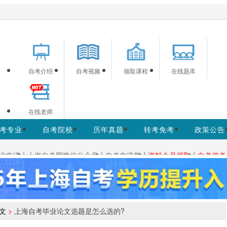
海自考信息服务，供学习交流使用，非政府官方网站，
官方信息以上海教育考试院w
自考介绍
自考视频
领取课程
在线题库
在线老师
考专业
自考院校
历年真题
转考免考
政策公告
|
|
|
|
业申请
上海自考网微信公众号
自考交流群
资料会员领取
自考停考
文
>
上海自考毕业论文选题是怎么选的?