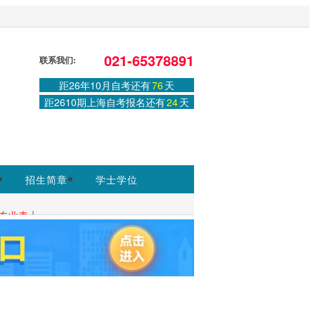
ww.shmeea.edu.cn为准
。
021-65378891
联系我们:
登录
或
注册
|
学习中心
距26年10月自考还有
76
天
距2610期上海自考报名还有
24
天
招生简章
学士学位
|
专业表