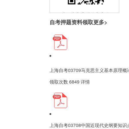
扫一扫加入微信交流群
自考押题资料领取
更多>
与其他自考生一起互动、学习
探讨，提升自己。
上海自考03709马克思主义基本原理
领取次数 6849
详情
扫一扫关注微信公众号
随时获取自考信息以及各类学
习资料、学习方法、教程。
上海自考03708中国近现代史纲要知