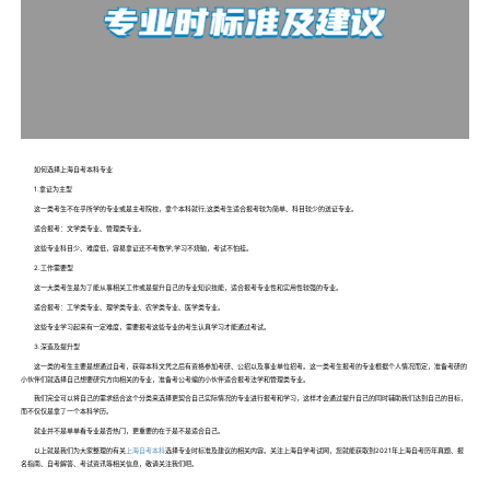
如何选择上海自考本科专业
1.拿证为主型
这一类考生不在乎所学的专业或是主考院校，拿个本科就行;这类考生适合报考较为简单、科目较少的送证专业。
适合报考：文学类专业、管理类专业。
这些专业科目少、难度低，容易拿证还不考数学;学习不烧脑，考试不怕挂。
2.工作需要型
这一大类考生是为了能从事相关工作或是提升自己的专业知识技能，适合报考专业性和实用性较强的专业。
适合报考：工学类专业、理学类专业、农学类专业、医学类专业。
这些专业学习起来有一定难度，需要报考这些专业的考生认真学习才能通过考试。
3.深造及提升型
这一类的考生主要是想通过自考，获得本科文凭之后有资格参加考研、公招以及事业单位招考。这一类考生报考的专业根据个人情况而定，准备考研的
小伙伴们就选择自己想要研究方向相关的专业，准备考公考编的小伙伴适合报考法学和管理类专业。
我们完全可以将自己的需求结合这个分类来选择更契合自己实际情况的专业进行报考和学习，这样才会通过提升自己的同时辅助我们达到自己的目标，
而不仅仅是拿了一个本科学历。
就业并不是单单看专业是否热门，更重要的在于是不是适合自己。
以上就是我们为大家整理的有关
上海自考本科
选择专业时标准及建议的相关内容。关注上海自学考试网，您就能获取到2021年上海自考历年真题、报
名指南、自考解答、考试资讯等相关信息，敬请关注我们吧。