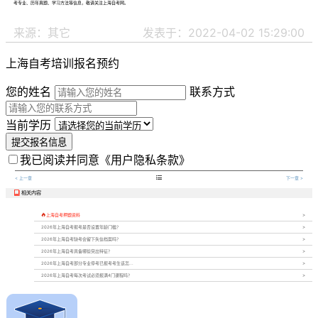
考专业、历年真题、学习方法等信息，敬请关注上海自考网。
来源：其它
发表于：2022-04-02 15:29:00
上海自考培训报名预约
您的姓名
联系方式
当前学历
提交报名信息
我已阅读并同意
《用户隐私条款》

< 上一章
下一章 >
相关内容


上海自考押题资料
2026年上海自考报考是否设置年龄门槛？
2026年上海自考缺考会留下失信档案吗？
2026年上海自考具备哪些突出特征？
2026年上海自考部分专业停考已报考考生该怎...
2026年上海自考每次考试必须报满4门课程吗？