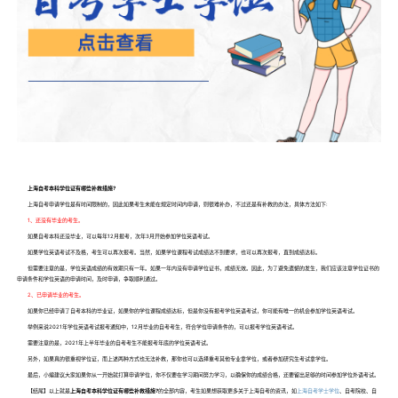
​
上海自考本科学位证有哪些补救措施?
上海自考申请学位是有时间限制的，因此如果考生未能在规定时间内申请，则很难补办，不过还是有补救的办法，具体方法如下:
1、还没有毕业的考生。
如果自考本科还没毕业，可以每年12月报考，次年3月开始参加学位英语考试。
如果学位英语考试不及格，考生可以再次报考。当然，如果学位课程考试成绩达不到要求，也可以再次报考，直到成绩达标。
但需要注意的是，学位英语成绩的有效期只有一年。如果一年内没有申请学位证书，成绩无效。因此，为了避免遗憾的发生，我们应该注意学位证书的
申请条件和学位英语的申请时间，及时申请，争取顺利通过。
2、已申请毕业的考生。
如果你已经申请了自考本科的毕业证，如果你的学位课程成绩达标，但是你没有报考学位英语考试，你可能有唯一的机会参加学位英语考试。
举例来说2021年学位英语考试报考通知中，12月毕业的自考考生，符合学位申请条件的，可以报考学位英语考试。
需要注意的是，2021年上半年毕业的自考考生不能报考年底的学位英语考试。
另外，如果真的很重视学位证，而上述两种方式也无法补救，那你也可以选择重考其他专业拿学位，或者参加研究生考试拿学位。
最后，小编建议大家如果你从一开始就打算申请学位，你不仅要在学习期间努力学习，以确保你的成绩合格，还要留出足够的时间参加学位外语考试。
【结尾】以上就是
上海自考本科学位证有哪些补救措施?
的全部内容，考生如果想获取更多关于上海自考的资讯，如
上海自考学士学位
、自考院校、自