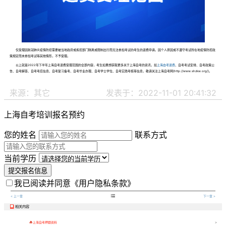
仅受理因新冠肺炎疫情防控需要被当地政府或疾控部门隔离或限制出行而无法参加考试的考生的退费申请。因个人原因或不遵守考试所在地疫情防控政
策规定而未参加考试等其他情形，不予受理。
以上就是2022年下半年上海自考退费受理范围的全部内容，考生如果想获取更多关于上海自考的资讯，如
上海自考退费
、自考考试安排、自考政策公
告、自考解答、自考考后信息、自考复习备考、自考毕业办理、自考学士学位、自考实践考核等信息，敬请关注上海自考网(http://www.shzkw.org/)。
来源：其它
发表于：2022-11-01 20:41:32
上海自考培训报名预约
您的姓名
联系方式
当前学历
提交报名信息
我已阅读并同意
《用户隐私条款》

< 上一章
下一章 >
相关内容


上海自考押题资料