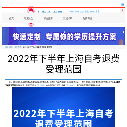


首页
政策公告
报名报考
流程详解
免费课程
上海自考网
>
考试资讯
> 2022年下半年上海自考退费受理范围
2022年下半年上海自考退费
受理范围
部分考生因为疫情和封控原因未能抵达上海参加考试，相关部门特此为此类考试开通退费申请，下文将详细给大家讲述到关于
2022年下半年上海自考
退费受理范围
的相关内容，更多问题可以
【点击咨询】
在线老师进行询问，或者
【点击进入】
上海自考退费通知群获取最新信息。