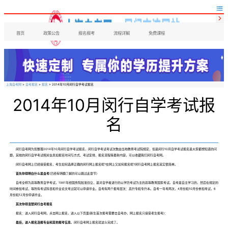


首页
政策公告
报名报考
流程详解
免费课程
上海自考网
>
自考报名
>
报名
> 2014年10月闵行自学考试报名
2014年10月闵行自学考试报
名
闵行自考网为您整理2014年10月闵行自学考试报名，闵行自学考试考试次数由当地教育考试院规定，但是闵行10月自学考试报名是大家都想知道的问
题，其他的闵行自学考试相关信息如报名时间与方式、考试安排、报名流程等最新内容，可以收藏我们闵行自考网。
闵行自考网上已经接受报名，考生如何选择正确的闵行网上报名呢?在网上又如何报名呢?闵行自考网上报名其实很简单。
首先你得明白什么是自考
(已经有明确了解的可以跳过此章节)
自考全称为高等教育自学考试，1981年经国务院批准创立，是对自学者进行的以学历考试为主的高等教育国家考试。自考是自主学习的，然后在规定的
时间参加考试，等所有考试科目和毕业论文考过就可以申请毕业。自考有两个报考层次：高升专和专升本。自考一年考两次，4月份和10月份参加考试，6
月份和12月份申请毕业。
其次你得清楚闵行自考报名
报名：进入闵行自考网，点击网上报名，进入以下页面(新生首次报考需要去自考办，网上报名只接受老生报考)：
最后，进入报名选报专业和其他报考信息
。闵行自考网上报名就这么完成了。