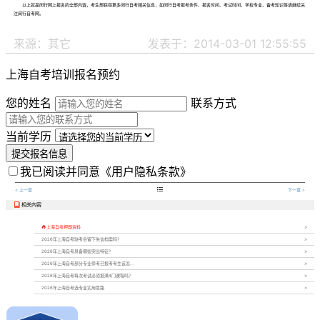
以上就是闵行网上报名的全部内容，考生想获得更多闵行自考相关信息，如闵行自考报考条件、报名时间、考试时间、学校专业、备考知识等请继续关
注闵行自考网。
来源：其它
发表于：2014-03-01 12:55:55
上海自考培训报名预约
您的姓名
联系方式
当前学历
提交报名信息
我已阅读并同意
《用户隐私条款》

< 上一章
下一章 >
相关内容


上海自考押题资料
2026年上海自考缺考会留下失信档案吗？
2026年上海自考具备哪些突出特征？
2026年上海自考部分专业停考已报考考生该怎...
2026年上海自考每次考试必须报满4门课程吗？
2026年上海自考选专业实用思路