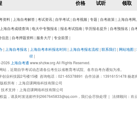
程
价格
试听
领取
考资料
|
上海自考解答
|
考试资讯
|
自学考试
|
自考视频
|
专题
|
自考政策
|
上海自考网
上海自考成绩查询
|
电大中专预报名
|
报名考试指南
|
学历报名提升
|
自考预报名
|
自
考信息
|
自考押题资料
|
服务大厅
|
专业前景
|
办
|
上海自考报名
|
上海自考本科报名时间
|
上海自考报名流程
|
联系我们
|
网站地图
|
径
|
2-2026
上海自考通
www.shzkw.org All Rights Reserved.
网站，近期自学考试动态请各位考生以省教育考试院、各市自考办通知为准。
技园2号楼15楼 咨询电话：021-65378891 合作洽谈：13916151478 杨老
版权所有：上海启课网络科技有限公司
技术支持：上海启课网络科技有限公司
请及时发送邮件到2667645833@qq.com，我们会尽快处理 | 法律顾问：肖