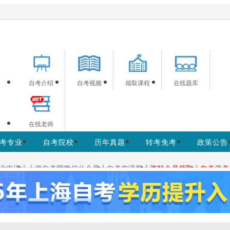
海自考信息服务，供学习交流使用，非政府官方网站，
官方信息以上海教育考试院w
自考介绍
自考视频
领取课程
在线题库
在线老师
考专业
自考院校
历年真题
转考免考
政策公告
|
|
|
|
业申请
上海自考网微信公众号
自考交流群
资料会员领取
自考停考