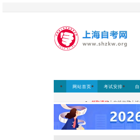
欢迎来到上海启课自考网！
为考生提供上
网站首页
考试安排
自
常见问题
|
|
领取课程
在线做题
毕
自考查询：