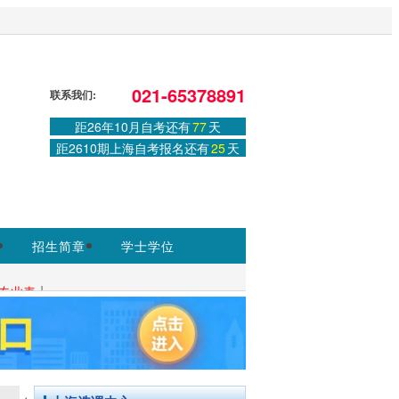
ww.shmeea.edu.cn为准
。
登录
或
注册
|
学习中心
021-65378891
联系我们:
距26年10月自考还有
77
天
距2610期上海自考报名还有
25
天
招生简章
学士学位
|
专业表